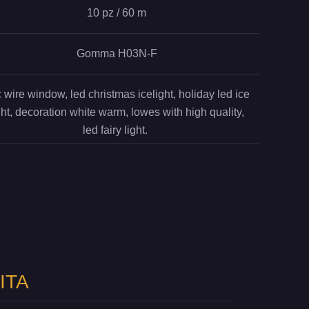
10 pz / 60 m
Gomma H03N-F
 wire window, led christmas icelight, holiday led ice
ght, decoration white warm, lowes with high quality,
led fairy light.
ITA