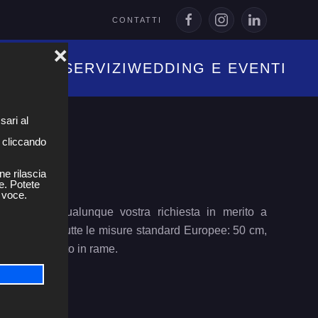
CONTATTI
❌
MINARIE
SERVIZI
WEDDING E EVENTI
sari al
, cliccando
ne rilascia
e. Potete
 voce.
pondere a qualunque vostra richiesta in merito a
isponiamo di tutte le misure standard Europee: 50 cm,
ura e condotto in rame.
 1,5 m