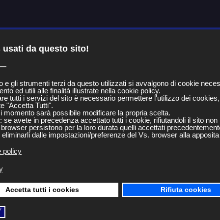
TTI
LU
usati da questo sito!
 e gli strumenti terzi da questo utilizzati si avvalgono di cookie neces
to ed utili alle finalità illustrate nella cookie policy.
are tutti i servizi del sito è necessario permettere l'utilizzo dei cookies
ICE LIGHT
e "Accetta Tutti".
si momento sarà possibile modificare la propria scelta.
se avete in precedenza accettato tutti i cookie, rifiutandoli il sito non 
 browser persistono per la loro durata quelli accettati precedentement
liminarli dalle impostazioni/preferenze del Vs. browser alla apposita
La nostra azienda può ris
 policy
dimensioni e quantitativi. D
y
1m, 1,50 m di led in gomma p
Accetta tutti i cookies
Rifiuta cookies
◮
LUNGHEZZA
6 x