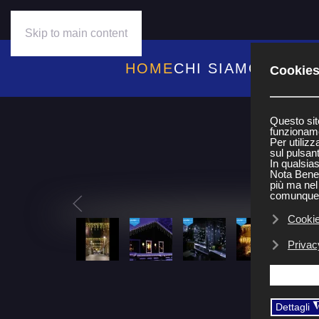
Skip to main content
HOME
CHI SIAMO
PRODO
Cookies 
Questo sito
funzionamen
Per utilizz
sul pulsant
In qualsia
Nota Bene: 
più ma nel
comunque e
Cookie
Privac
Dettagli