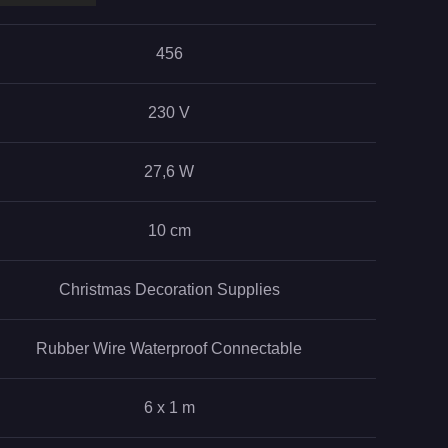
456
230 V
27,6 W
10 cm
Christmas Decoration Supplies
Rubber Wire Waterproof Connectable
6 x 1 m