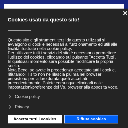
MENU
❌
Skip to main content
Cookies usati da questo sito!
Christmas Led Light
Questo sito e gli strumenti terzi da questo utilizzati si
avvalgono di cookie necessari al funzionamento ed utili alle
finalità illustrate nella cookie policy.
Per utilizzare tutti i servizi del sito è necessario permettere
l'utilizzo dei cookies, cliccando sul pulsante "Accetta Tutti".
In qualsiasi momento sarà possibile modificare la propria
scelta.
Nota Bene: se avete in precedenza accettato tutti i cookie,
rifiutandoli il sito non ne rilascia più ma nel browser
persistono per la loro durata quelli accettati
precedentemente. Potete comunque eliminarli dalle
impostazioni/preferenze del Vs. browser alla apposita voce.
Cookie policy
Privacy
Accetta tutti i cookies
Rifiuta cookies