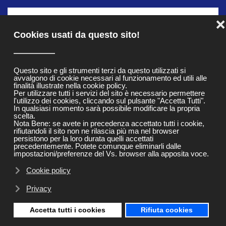
MENU
❌
Skip to main content
Cookies usati da questo sito!
LED Christmas Icicle
Questo sito e gli strumenti terzi da questo utilizzati si
avvalgono di cookie necessari al funzionamento ed utili alle
Light
finalità illustrate nella cookie policy.
Per utilizzare tutti i servizi del sito è necessario permettere
l'utilizzo dei cookies, cliccando sul pulsante "Accetta Tutti".
In qualsiasi momento sarà possibile modificare la propria
scelta.
Nota Bene: se avete in precedenza accettato tutti i cookie,
rifiutandoli il sito non ne rilascia più ma nel browser
persistono per la loro durata quelli accettati
precedentemente. Potete comunque eliminarli dalle
impostazioni/preferenze del Vs. browser alla apposita voce.
Cookie policy
Privacy
Accetta tutti i cookies
Rifiuta cookies