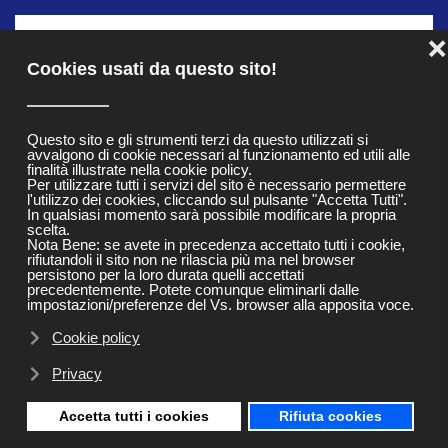
MENU
❌
Skip to main content
Cookies usati da questo sito!
Outdoor Solar
Questo sito e gli strumenti terzi da questo utilizzati si
avvalgono di cookie necessari al funzionamento ed utili alle
Christmas Lights
finalità illustrate nella cookie policy.
Per utilizzare tutti i servizi del sito è necessario permettere
l'utilizzo dei cookies, cliccando sul pulsante "Accetta Tutti".
In qualsiasi momento sarà possibile modificare la propria
scelta.
Nota Bene: se avete in precedenza accettato tutti i cookie,
rifiutandoli il sito non ne rilascia più ma nel browser
persistono per la loro durata quelli accettati
precedentemente. Potete comunque eliminarli dalle
impostazioni/preferenze del Vs. browser alla apposita voce.
Cookie policy
Privacy
Accetta tutti i cookies
Rifiuta cookies